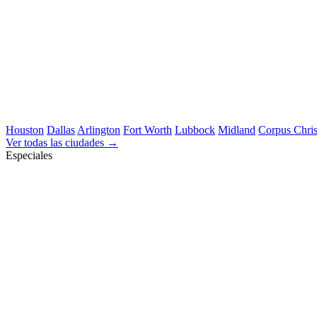
Houston
Dallas
Arlington
Fort Worth
Lubbock
Midland
Corpus Chris
Ver todas las ciudades →
Especiales