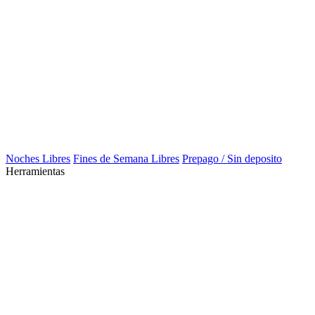
Noches Libres
Fines de Semana Libres
Prepago / Sin deposito
Herramientas