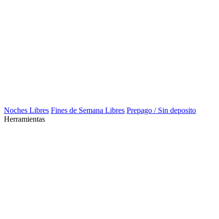
Noches Libres
Fines de Semana Libres
Prepago / Sin deposito
Herramientas