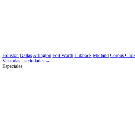
Houston
Dallas
Arlington
Fort Worth
Lubbock
Midland
Corpus Chris
Ver todas las ciudades →
Especiales