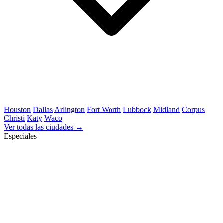
Houston
Dallas
Arlington
Fort Worth
Lubbock
Midland
Corpus
Christi
Katy
Waco
Ver todas las ciudades →
Especiales