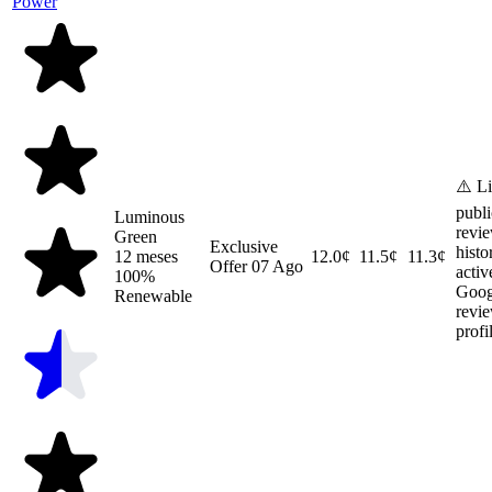
⚠️ L
publi
Luminous
revi
Green
Exclusive
histo
12 meses
12.0¢
11.5¢
11.3¢
Offer
07 Ago
activ
100%
Goog
Renewable
revi
profi