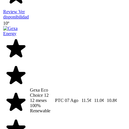
Review
Ver
disponibilidad
10º
Gexa Eco
Choice 12
12 meses
PTC
07 Ago
11.5¢
11.0¢
10.8¢
100%
Renewable