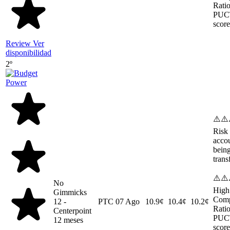
Ratio
PUC
score
Review
Ver
disponibilidad
2º
⚠️⚠️
Risk 
acco
bein
trans
⚠️⚠️
No
High
Gimmicks
Comp
12 -
PTC
07 Ago
10.9¢
10.4¢
10.2¢
Ratio
Centerpoint
PUC
12 meses
score