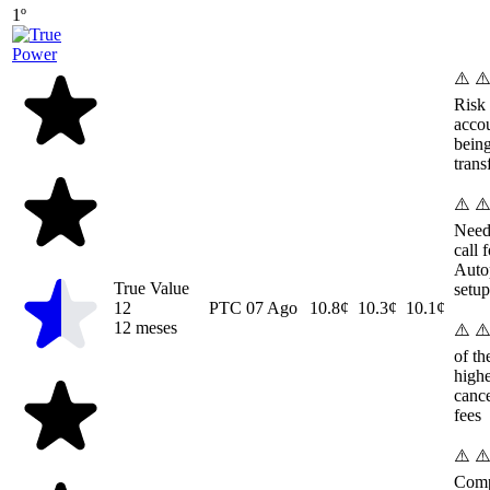
1º
⚠️ ⚠
Risk 
acco
bein
trans
⚠️ ⚠
Need
call f
Auto
True Value
setup
12
PTC
07 Ago
10.8¢
10.3¢
10.1¢
12 meses
⚠️ ⚠
of th
highe
cance
fees
⚠️ ⚠
Comp