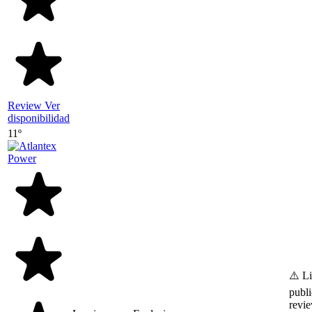
Review
Ver
disponibilidad
11º
⚠️ L
publi
revi