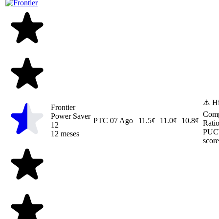
⚠️ H
Frontier
Comp
Power Saver
PTC
07 Ago
11.5¢
11.0¢
10.8¢
Ratio
12
PUC
12 meses
score