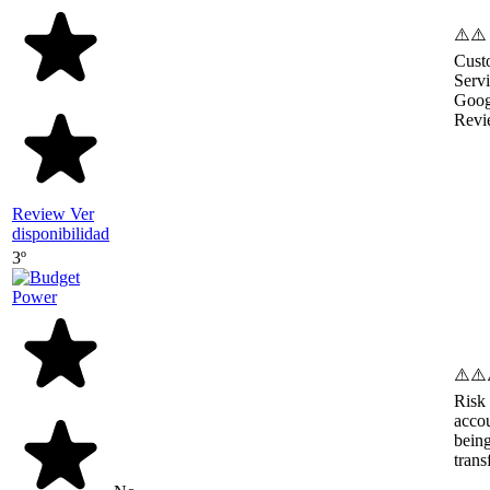
⚠️⚠️
Cust
Serv
Goog
Revi
Review
Ver
disponibilidad
3º
⚠️⚠️
Risk 
acco
bein
trans