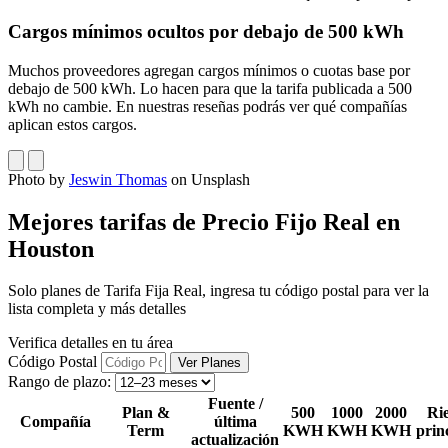
Cargos mínimos ocultos por debajo de 500 kWh
Muchos proveedores agregan cargos mínimos o cuotas base por
debajo de 500 kWh. Lo hacen para que la tarifa publicada a 500
kWh no cambie. En nuestras reseñas podrás ver qué compañías
aplican estos cargos.
Photo by
Jeswin Thomas
on Unsplash
Mejores tarifas de Precio Fijo Real en
Houston
Solo planes de Tarifa Fija Real, ingresa tu código postal para ver la
lista completa y más detalles
Verifica detalles en tu área
Código Postal
Rango de plazo:
Fuente /
Plan &
500
1000
2000
Ri
Compañía
última
Term
KWH
KWH
KWH
prin
actualización