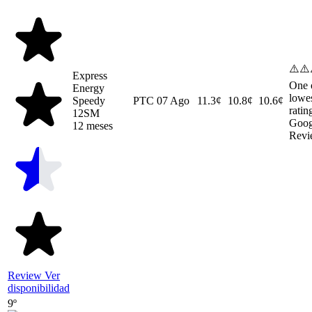
⚠️⚠️
Express
One 
Energy
lowe
Speedy
PTC
07 Ago
11.3¢
10.8¢
10.6¢
ratin
12SM
Goog
12 meses
Revi
Review
Ver
disponibilidad
9º