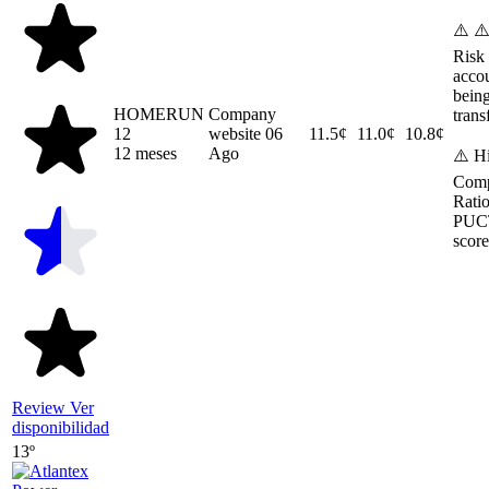
⚠️ ⚠
Risk 
acco
bein
HOMERUN
Company
trans
12
website
06
11.5¢
11.0¢
10.8¢
12 meses
Ago
⚠️ H
Comp
Ratio
PUC
score
Review
Ver
disponibilidad
13º