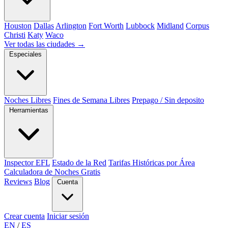
Houston
Dallas
Arlington
Fort Worth
Lubbock
Midland
Corpus
Christi
Katy
Waco
Ver todas las ciudades →
Especiales
Noches Libres
Fines de Semana Libres
Prepago / Sin deposito
Herramientas
Inspector EFL
Estado de la Red
Tarifas Históricas por Área
Calculadora de Noches Gratis
Reviews
Blog
Cuenta
Crear cuenta
Iniciar sesión
EN
/
ES