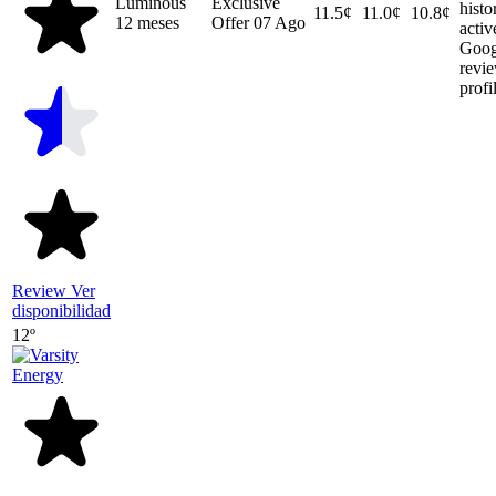
Luminous
Exclusive
histo
11.5¢
11.0¢
10.8¢
12 meses
Offer
07 Ago
activ
Goog
revi
profi
Review
Ver
disponibilidad
12º