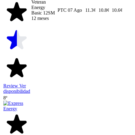
Veteran
Energy
PTC
07 Ago
11.3¢
10.8¢
10.6¢
Basic 12SM
12 meses
Review
Ver
disponibilidad
8º