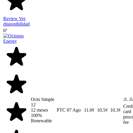
Review
Ver
disponibilidad
6º
⚠️ ⚠
Octo Simple
12
Credi
12 meses
PTC
07 Ago
11.0¢
10.5¢
10.3¢
card
100%
proc
Renewable
fee