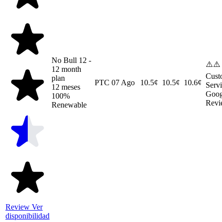
No Bull 12 -
⚠️⚠️
12 month
Cust
plan
PTC
07 Ago
10.5¢
10.5¢
10.6¢
Serv
12 meses
Goog
100%
Revi
Renewable
Review
Ver
disponibilidad