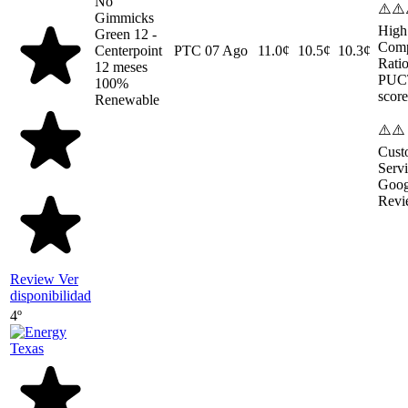
No
⚠️⚠️
Gimmicks
High
Green 12 -
Comp
Centerpoint
PTC
07 Ago
11.0¢
10.5¢
10.3¢
Ratio
12 meses
PUC
100%
score
Renewable
⚠️⚠️
Cust
Serv
Goog
Revi
Review
Ver
disponibilidad
4º