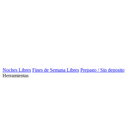
Noches Libres
Fines de Semana Libres
Prepago / Sin deposito
Herramientas