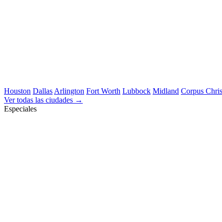
Houston
Dallas
Arlington
Fort Worth
Lubbock
Midland
Corpus Chris
Ver todas las ciudades →
Especiales